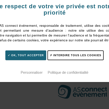
e respect de votre vie privée est not
priorité
AS connect événement, responsable de traitement, utilise des coo
net permettant une mesure d'audience : notre site utilise des c
LEASE CONTACT:
tre navigation et lui permettre de mesurer l'audience et la fréquenta
efus de certains cookies, votre expérience sur notre site pourrait êtr
S:
FOR SPONSORING, REGI
LOGISTIC MATTERS:
OK, TOUT ACCEPTER
INTERDIRE TOUS LES COOKIES
AS connect évènement – St
Tel. +33 (0)2 40 20 15 95
Personnaliser
Politique de confidentialité
Email: sdelbecq@ascon