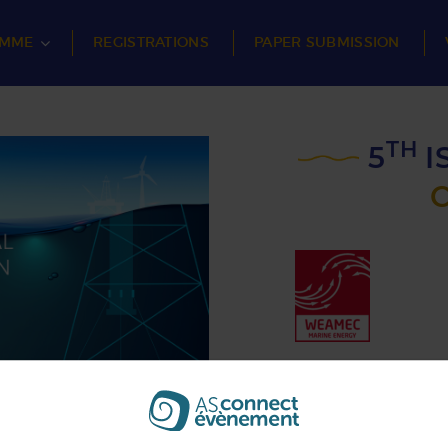
AMME
REGISTRATIONS
PAPER SUBMISSION
TH
5
I
⊕ About WEAMEC