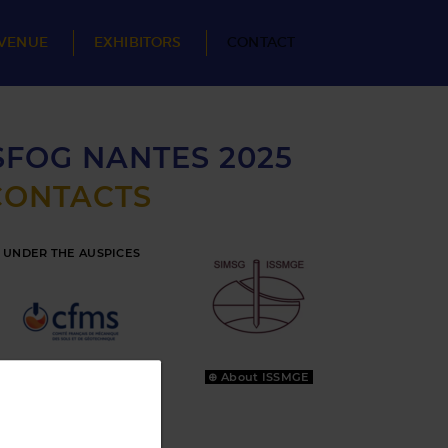
VENUE
EXHIBITORS
CONTACT
SFOG NANTES 2025
CONTACTS
UNDER THE AUSPICES
⊕ About CFMS
⊕ About ISSMGE