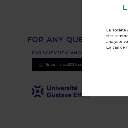
L
La société 
site inter
FOR ANY QUESTIONS, P
analyser vo
En cas de r
FOR SCIENTIFIC AND EDITORIAL MATTER
Email: isfog2025-ssc@univ-eiffel.fr