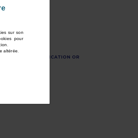
re
kies sur son
ookies pour
tion.
e altérée.
STRATION, COMMUNICATION OR
éphanie
Delbecq
nect-evenement.fr