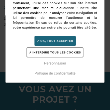
traitement, utilise des cookies sur son site internet
SUIVI DU BUDGET
permettant une mesure d'audience : notre site
utilise des cookies pour analyser votre navigation et
lui permettre de mesurer l'audience et la
À chaque étape de l’organisation, le budget fait l’objet
fréquentation.
En cas de refus de certains cookies,
d’un suivi rigoureux.
votre expérience sur notre site pourrait être altérée.
Formalisation du budget selon le cahier des
charges
OK, TOUT ACCEPTER
Recherche des partenaires – Négociation des devis
Gestion et mise à jour du budget
INTERDIRE TOUS LES COOKIES
Comptabilité et suivi analytique
Personnaliser
Politique de confidentialité
VOUS AVEZ UN
PROJET ?