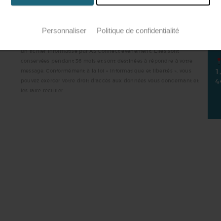
E
Personnaliser
Politique de confidentialité
n
v
Les informations recueillies sur ce formulaire sont enregistrées dans
un fichier informatisé par AS Connect événement. Elles sont
conservées pendant 36 mois et sont destinées à répondre à votre
message. Conformément à la
loi « informatique et libertés »
, vous
1
pouvez exercer votre droit d’accès aux données vous concernant et
4
les faire rectifier.