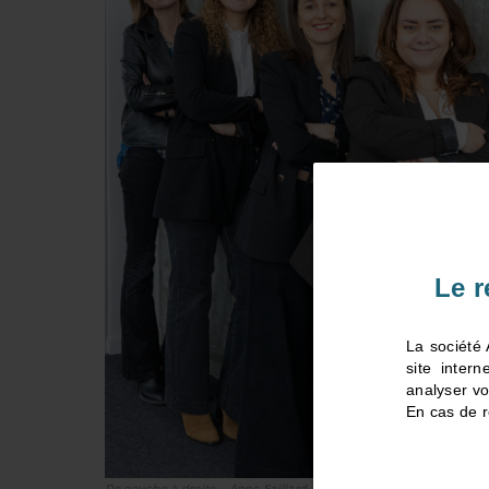
Le r
La société 
site inter
analyser vo
En cas de r