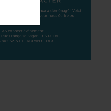
NOUS CONTACTER
n avril 2024, notre agence a déménagé ! Voici
otre nouvelle adresse pour nous écrire ou
enir nous rencontrer :
AS connect évènement
, Rue Françoise Sagan – CS 60186
4802 SAINT-HERBLAIN CEDEX