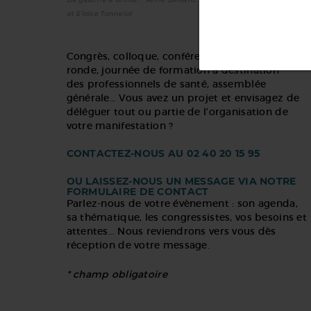
De gauche à droite : Anne Saillard, Edeline Buan, Anaïs Brémaud
et Eloïse Tonnelot
Congrès, colloque, conférence, séminaire, table-
ronde, journée de formation à destination
des professionnels de santé, assemblée
générale… Vous avez un projet et envisagez de
déléguer tout ou partie de l’organisation de
votre manifestation ?
CONTACTEZ-NOUS AU 02 40 20 15 95
OU LAISSEZ-NOUS UN MESSAGE VIA NOTRE
FORMULAIRE DE CONTACT
Parlez-nous de votre évènement : son agenda,
sa thématique, les congressistes, vos besoins et
attentes… Nous reviendrons vers vous dès
réception de votre message.
* champ obligatoire