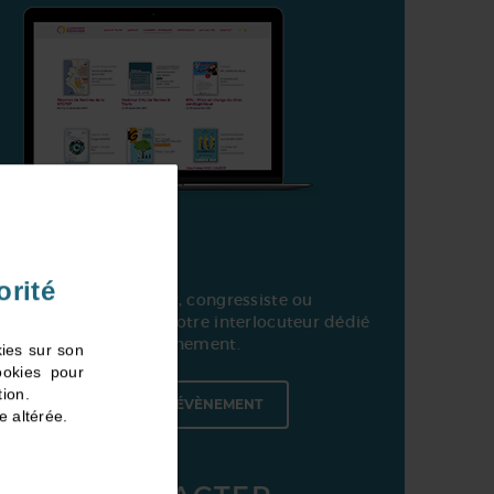
orité
ous êtes : organisateur, congressiste ou
artenaire : contactez votre interlocuteur dédié
ia la page de votre évènement.
kies sur son
ookies pour
tion.
SÉLECTIONNER VOTRE ÉVÈNEMENT
e altérée.