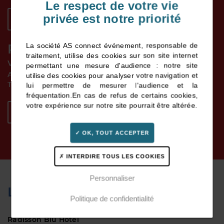
Le respect de votre vie
privée est notre priorité
JE M'INSCRIS À L'EPU
RENSEIGNEMENT
La société AS connect événement, responsable de
traitement, utilise des cookies sur son site internet
Votre contact :
permettant une mesure d'audience : notre site
utilise des cookies pour analyser votre navigation et
AS connect évènement – Anaïs Brémaud
lui permettre de mesurer l'audience et la
Tel. 02 40 20 15 95
fréquentation.
En cas de refus de certains cookies,
votre expérience sur notre site pourrait être altérée.
NOUS CONTACTER PAR MAIL
OK, TOUT ACCEPTER
INTERDIRE TOUS LES COOKIES
Personnaliser
LIEU DE L’EPU
Politique de confidentialité
Radisson Blu Hotel