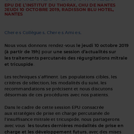
EPU DE L’INSTITUT DU THORAX, CHU DE NANTES
JEUDI 10 OCTOBRE 2019, RADISSON BLU HOTEL,
Le
NANTES
10
octobre
2019
Cher·e·s Collègue·s, Cher·e·s Ami·e·s,
le jeudi 10 octobre 2019
Nous vous donnons rendez-vous
(à partir de 19h)
une session d’actualités sur
pour
les traitements percutanés des régurgitations mitrale
et tricuspide
.
Les techniques s’affinent. Les populations cibles, les
critères de sélection, les modalités du suivi, les
recommandations se précisent et nous discutons
désormais de ces procédures avec nos patients.
Dans le cadre de cette session EPU consacrée
aux stratégies de prise en charge percutanée de
l’insuffisance mitrale et tricuspide, nous partagerons
les toutes dernières modalités de prise en
avec vous
charge et les développement futurs
, avec des mises