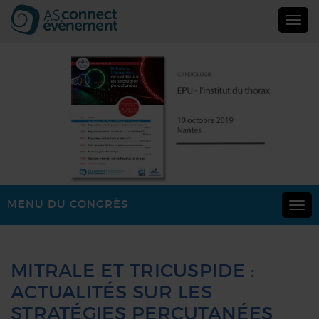
Togg
navig
EPU
–
ACTUALITÉS
STRATÉGIES
MENU DU CONGRÈS
Togg
PERCUTANÉES
navi
(MITRALE
MITRALE ET TRICUSPIDE :
&
ACTUALITÉS SUR LES
STRATÉGIES PERCUTANÉES
TRICUSPIDE)